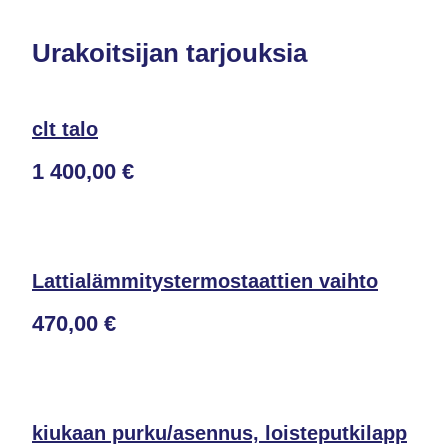
Urakoitsijan tarjouksia
clt talo
1 400,00 €
Lattialämmitystermostaattien vaihto
470,00 €
kiukaan purku/asennus, loisteputkilapp