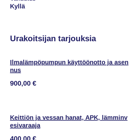
Kyllä
Urakoitsijan tarjouksia
Ilmalämpöpumpun käyttöönotto ja asen
nus
900,00 €
Keittiön ja vessan hanat, APK, lämminv
esivaraaja
400,00 €