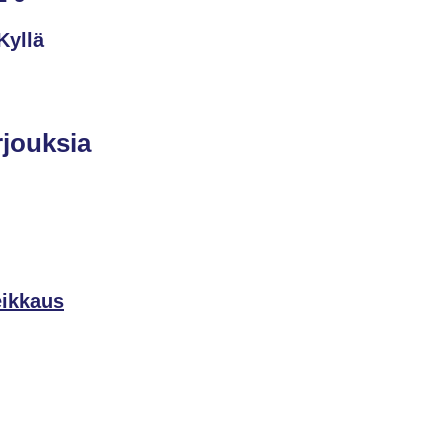
Kyllä
rjouksia
eikkaus