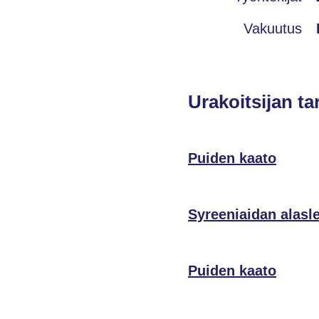
Vakuutus
Urakoitsijan ta
Puiden kaato
Syreeniaidan alasl
Puiden kaato