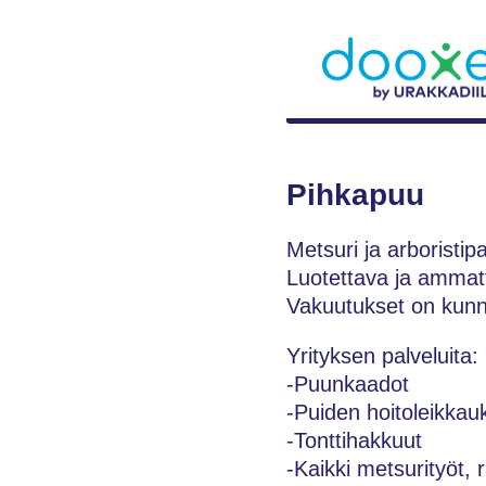
Pihkapuu
Metsuri ja arboristip
Luotettava ja ammatt
Vakuutukset on kun
Yrityksen palveluita:
-Puunkaadot
-Puiden hoitoleikkau
-Tonttihakkuut
-Kaikki metsurityöt,