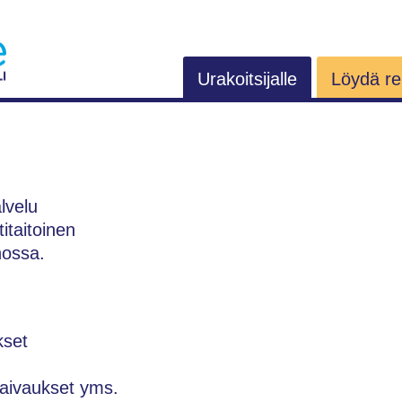
Urakoitsijalle
Löydä rem
alvelu
itaitoinen
nossa.
kset
 raivaukset yms.