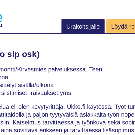
Urakoitsijalle
Löydä rem
o slp osk)
montti/Kirvesmies palveluksessa. Teen:
kona
ttelyt sisällä/ulkona
 siistimiset, raivaukset yms.
ua eli olen kevytyrittäjä. Ukko.fi käytössä. Työt tu
taidolla ja paljon tyytyväisiä asiakkaita työn nop
siin. Katselmus tarvittaessa ja työnkuva sekä sopim
ä aina sovittava erikseen ja tarvittaessa lisäsopimus