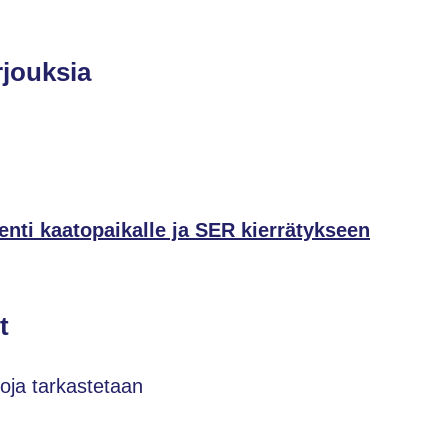
rjouksia
ienti kaatopaikalle ja SER kierrätykseen
t
toja tarkastetaan