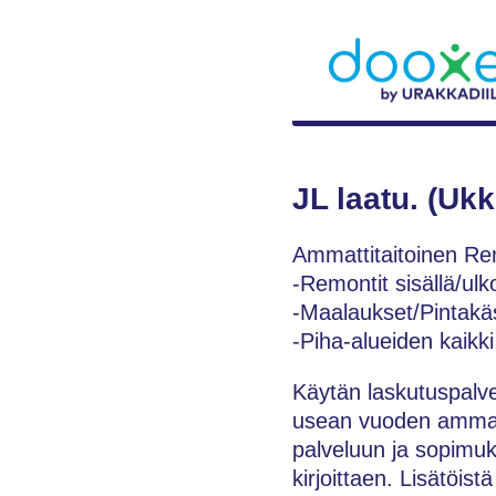
JL laatu. (Ukk
Ammattitaitoinen Re
-Remontit sisällä/ul
-Maalaukset/Pintakäsi
-Piha-alueiden kaikki
Käytän laskutuspalvel
usean vuoden ammatti
palveluun ja sopimuk
kirjoittaen. Lisätöist