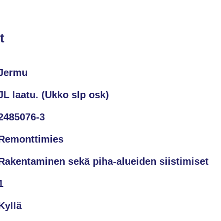
t
Jermu
JL laatu. (Ukko slp osk)
2485076-3
Remonttimies
Rakentaminen sekä piha-alueiden siistimiset
1
Kyllä