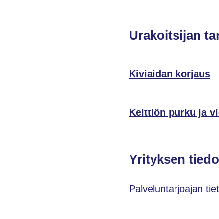
Urakoitsijan ta
Kiviaidan korjaus
Keittiön purku ja v
Yrityksen tiedo
Palveluntarjoajan tie