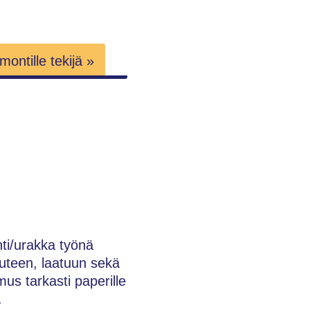
ontille tekijä »
nti/urakka työnä
euteen, laatuun sekä
us tarkasti paperille
.