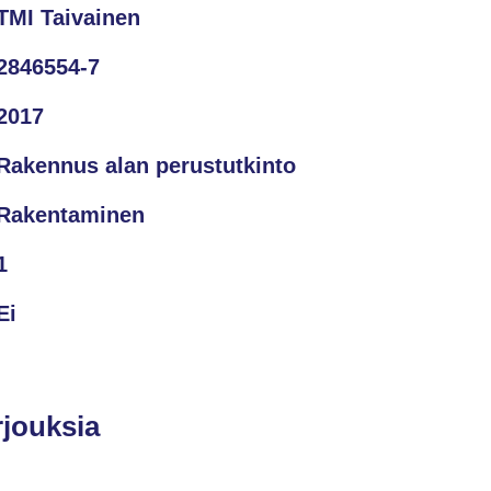
TMI Taivainen
2846554-7
2017
Rakennus alan perustutkinto
Rakentaminen
1
Ei
rjouksia