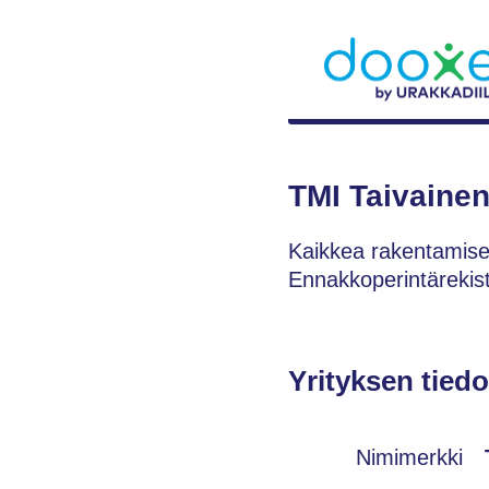
TMI Taivaine
Kaikkea rakentamisee
Ennakkoperintärekiste
Yrityksen tiedo
Nimimerkki