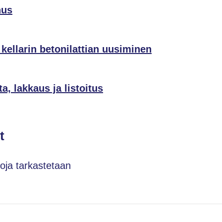
nus
kellarin betonilattian uusiminen
ta, lakkaus ja listoitus
t
toja tarkastetaan