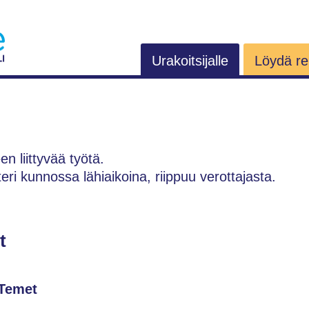
Urakoitsijalle
Löydä rem
n
n liittyvää työtä.
ri kunnossa lähiaikoina, riippuu verottajasta.
t
Temet