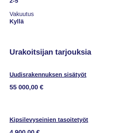
2-5
Vakuutus
Kyllä
Urakoitsijan tarjouksia
Uudisrakennuksen sisätyöt
55 000,00 €
Kipsilevyseinien tasoitetyöt
4 900,00 €