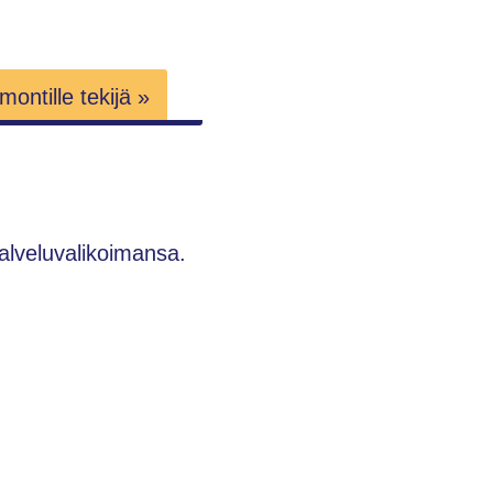
ontille tekijä »
alveluvalikoimansa.