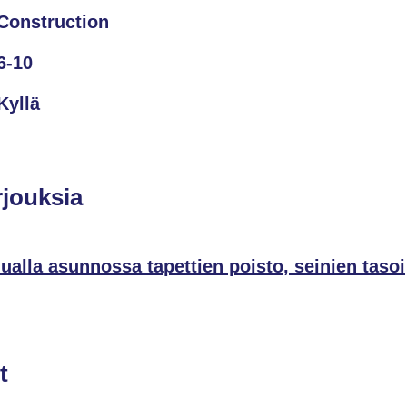
Construction
6-10
Kyllä
rjouksia
ualla asunnossa tapettien poisto, seinien tasoi
t