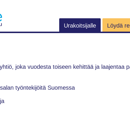
Urakoitsijalle
Löydä rem
htiö, joka vuodesta toiseen kehittää ja laajentaa p
usalan työntekijöitä Suomessa
ja