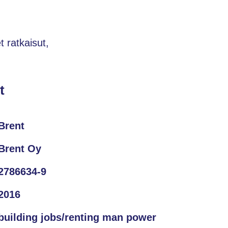
 ratkaisut,
t
Brent
Brent Oy
2786634-9
2016
building jobs/renting man power