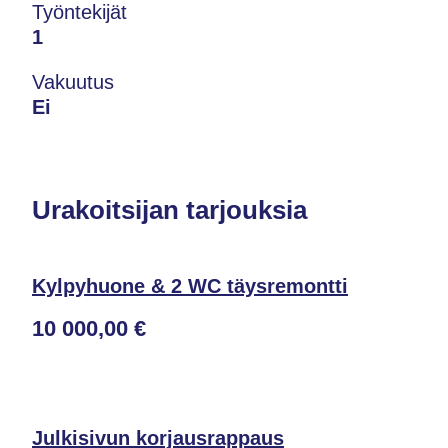
Työntekijät
1
Vakuutus
Ei
Urakoitsijan tarjouksia
Kylpyhuone & 2 WC täysremontti
10 000,00 €
Julkisivun korjausrappaus