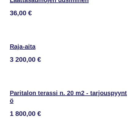
Laattasaumojen uusiminen
36,00 €
Raja-aita
3 200,00 €
Paritalon terassi n. 20 m2 - tarjouspyynt
ö
1 800,00 €