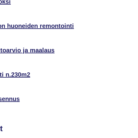
oksi
lon huoneiden remontointi
ntoarvio ja maalaus
ti n.230m2
asennus
t