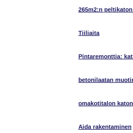
265m2:n peltikaton 
Tiiliaita
Pintaremonttia: kat
betonilaatan muotin
omakotitalon katon
Aida rakentaminen