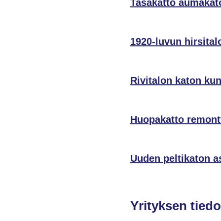
Tasakatto aumakat
1920-luvun hirsita
Rivitalon katon ku
Huopakatto remont
Uuden peltikaton 
Yrityksen tiedo