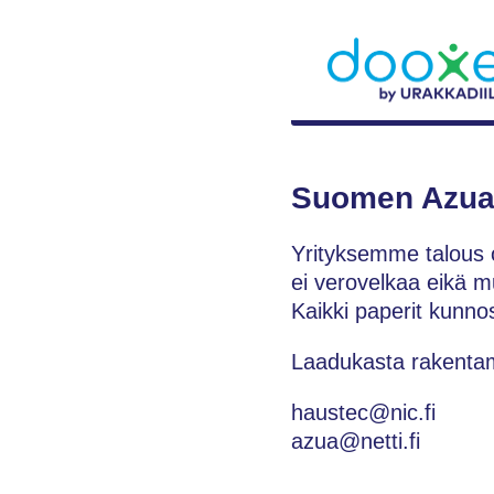
Suomen Azua
Yrityksemme talous 
ei verovelkaa eikä 
Kaikki paperit kunno
Laadukasta rakentam
haustec@nic.fi
azua@netti.fi