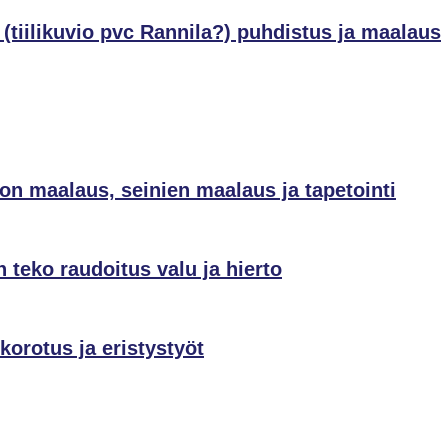
(tiilikuvio pvc Rannila?) puhdistus ja maalaus
on maalaus, seinien maalaus ja tapetointi
 teko raudoitus valu ja hierto
korotus ja eristystyöt