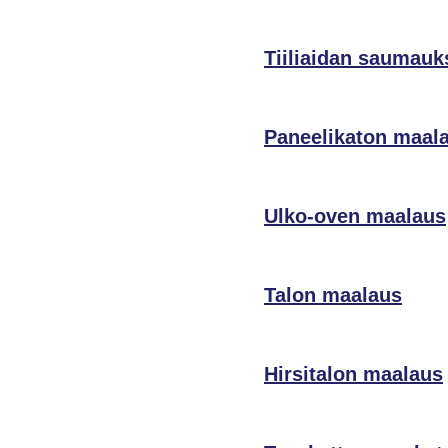
Tiiliaidan saumauk
Paneelikaton maal
Ulko-oven maalaus
Talon maalaus
Hirsitalon maalaus