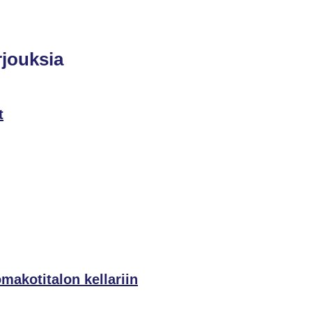
rjouksia
t
omakotitalon kellariin