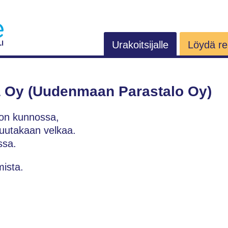
Urakoitsijalle
Löydä rem
 Oy (Uudenmaan Parastalo Oy)
on kunnossa,
muutakaan velkaa.
ssa.
ista.