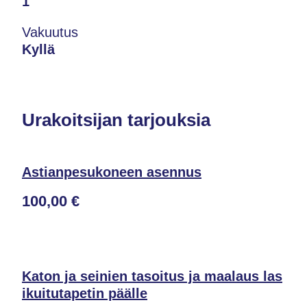
1
Vakuutus
Kyllä
Urakoitsijan tarjouksia
Astianpesukoneen asennus
100,00 €
Katon ja seinien tasoitus ja maalaus las
ikuitutapetin päälle