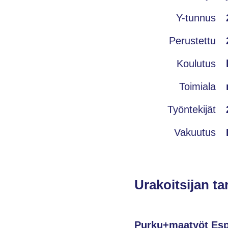
Y-tunnus
Perustettu
Koulutus
Toimiala
Työntekijät
Vakuutus
Urakoitsijan ta
Purku+maatyöt Es