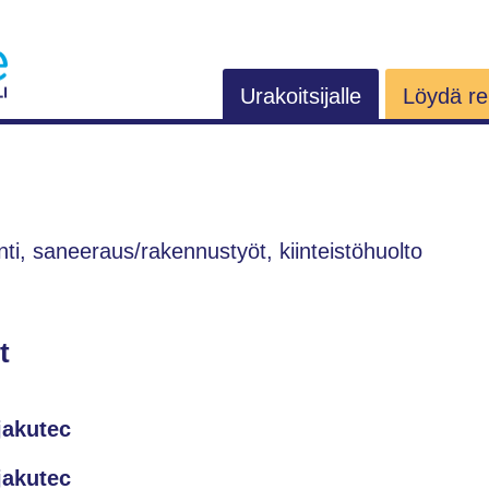
Urakoitsijalle
Löydä rem
nti, saneeraus/rakennustyöt, kiinteistöhuolto
t
jakutec
jakutec