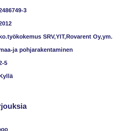
2486749-3
2012
ko.työkokemus SRV,YIT,Rovarent Oy,ym.
maa-ja pohjarakentaminen
2-5
Kyllä
rjouksia
poo